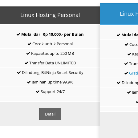
Linux 
Linux Hosting Personal
Mulai dari Rp 10.000,- per Bulan
Mulai da
Cocok untuk Personal
Coco
Kapasitas up to 250 MB
Kap
Transfer Data UNLIMITED
Tran
Dilindungi BitNinja Smart Security
Grat
Jaminan up time 99.9%
Dilindung
Support 24/7
Jam
Detail