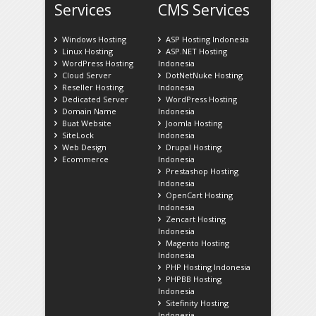
Services
CMS Services
Windows Hosting
ASP Hosting Indonesia
Linux Hosting
ASP.NET Hosting
WordPress Hosting
Indonesia
Cloud Server
DotNetNuke Hosting
Reseller Hosting
Indonesia
Dedicated Server
WordPress Hosting
Domain Name
Indonesia
Buat Website
Joomla Hosting
SiteLock
Indonesia
Web Design
Drupal Hosting
Ecommerce
Indonesia
Prestashop Hosting
Indonesia
OpenCart Hosting
Indonesia
Zencart Hosting
Indonesia
Magento Hosting
Indonesia
PHP Hosting Indonesia
PHPBB Hosting
Indonesia
Sitefinity Hosting
Indonesia