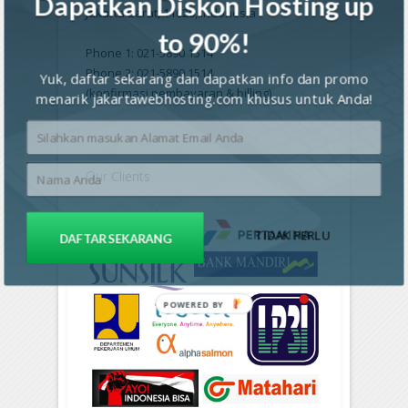
Dapatkan Diskon Hosting up
Jakarta Barat, 11620, Indonesia
to 90%!
Phone 1: 021-5890 1514
Phone 2: 021-5890 1514
Yuk, daftar sekarang dan dapatkan info dan promo
(konfirmasi pembayaran & billing)
menarik jakartawebhosting.com khusus untuk Anda!
Our
Clients
TIDAK PERLU
DAFTAR SEKARANG
POWERED BY