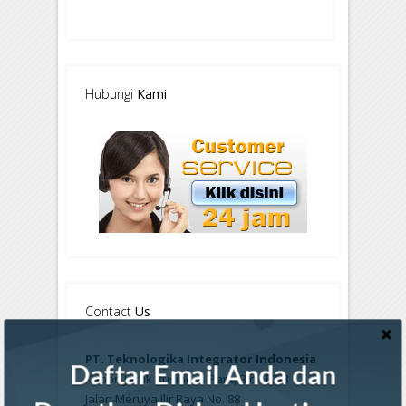
Hubungi
Kami
Contact
Us
PT. Teknologika Integrator Indonesia
Daftar Email Anda dan
Kebon Jeruk Business Park, Blok E2-8
Jalan Meruya Ilir Raya No. 88