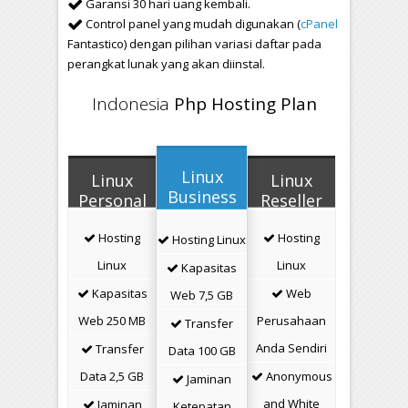
Garansi 30 hari uang kembali.
Control panel yang mudah digunakan (
cPanel
Fantastico) dengan pilihan variasi daftar pada
perangkat lunak yang akan diinstal.
Indonesia
Php Hosting Plan
Linux
Linux
Linux
Business
Personal
Reseller
Hosting
Hosting
Hosting
Hosting
Hosting
Hosting Linux
Linux
Linux
Kapasitas
Kapasitas
Web
Web 7,5 GB
Web 250 MB
Perusahaan
Transfer
Anda Sendiri
Transfer
Data 100 GB
Data 2,5 GB
Anonymous
Jaminan
and White
Jaminan
Ketepatan