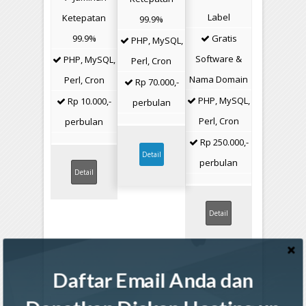
Label
Ketepatan
99.9%
99.9%
Gratis
PHP, MySQL,
Software &
PHP, MySQL,
Perl, Cron
Nama Domain
Perl, Cron
Rp 70.000,-
PHP, MySQL,
Rp 10.000,-
perbulan
Perl, Cron
perbulan
Rp 250.000,-
Detail
perbulan
Detail
Detail
Daftar Email Anda dan