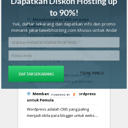
Dapatkan Diskon Hosting up
Blog Shared Hosting
to 90%!
Memaksimalkan SEO on-page
Yuk, daftar sekarang dan dapatkan info dan promo
Website
menarik jakartawebhosting.com khusus untuk Anda!
Pastinya ada masa dimana kita
mengalami kendala ketika ingin
mempublik....
Go Online Bagi Usaha Kecil
Menengah
TIDAK PERLU
DAFTAR SEKARANG
Jika anda adalah pemilih usaha kecil
sudah seharusnya untuk paham kala....
Membangun Website Wordpress
untuk Pemula
Wordpress adalah CMS yang paling
menjadi idola para blogger untuk webs....