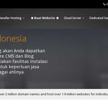
0
Reseller Hosting
Buat Website
Cloud Server
Dedicated Se
donesia
ng akan Anda dapatkan
re CMS dan Blog
akan fasilitas Instalasi
tuk keperluan jasa
gai ahlinya.
er 2 million domain names and host over 1.9 million websites for individu