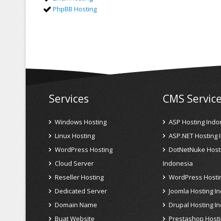
PhpBB Hosting
Services
CMS Servic
Windows Hosting
ASP Hosting Indo
Linux Hosting
ASP.NET Hosting 
WordPress Hosting
DotNetNuke Host
Cloud Server
Indonesia
Reseller Hosting
WordPress Hosti
Dedicated Server
Joomla Hosting I
Domain Name
Drupal Hosting I
Buat Website
Prestashop Hosti