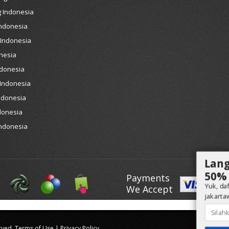
 Indonesia
Indonesia
 Indonesia
nesia
ndonesia
 Indonesia
ndonesia
donesia
Indonesia
Lang
50% 
Payments
Yuk, da
We Accept
jakarta
rved.
Terms of Use
|
Privacy Policy