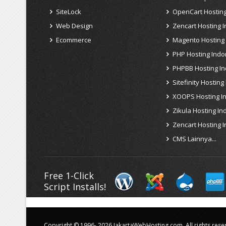
SiteLock
OpenCart Hosting
Web Design
Zencart Hosting 
Ecommerce
Magento Hosting
PHP Hosting Indo
PHPBB Hosting I
Sitefinity Hosting
XOOPS Hosting I
Zikula Hosting In
Zencart Hosting 
CMS Lainnya...
Free 1-Click
Script Installs!
Copyright © 1996-
2026 JakartaWebHosting.com. All rights rese