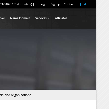
21-5890 1514 (Hunting) |
Login
|
Signup
|
Contact
rver
Nama Domain
Services
Affiliates
als and organizations.