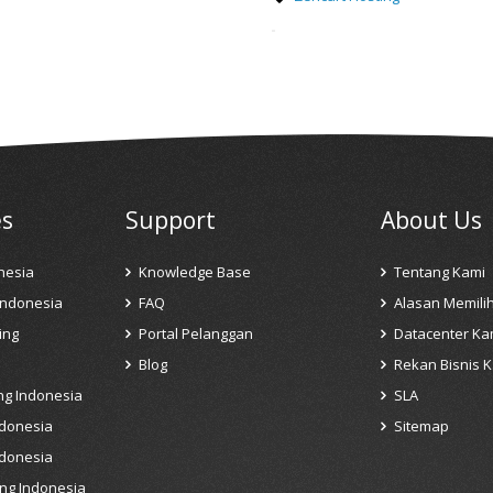
es
Support
About Us
nesia
Knowledge Base
Tentang Kami
Indonesia
FAQ
Alasan Memili
ing
Portal Pelanggan
Datacenter Ka
Blog
Rekan Bisnis 
ng Indonesia
SLA
ndonesia
Sitemap
ndonesia
ng Indonesia