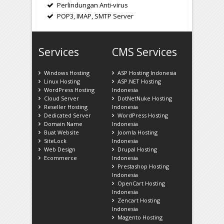
Perlindungan Anti-virus
POP3, IMAP, SMTP Server
Services
CMS Services
Windows Hosting
ASP Hosting Indonesia
Linux Hosting
ASP.NET Hosting
WordPress Hosting
Indonesia
Cloud Server
DotNetNuke Hosting
Reseller Hosting
Indonesia
Dedicated Server
WordPress Hosting
Domain Name
Indonesia
Buat Website
Joomla Hosting
SiteLock
Indonesia
Web Design
Drupal Hosting
Ecommerce
Indonesia
Prestashop Hosting
Indonesia
OpenCart Hosting
Indonesia
Zencart Hosting
Indonesia
Magento Hosting