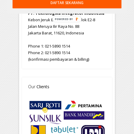
DAFTAR SEKARANG
PT. Teknologika Integrator Indonesia
Kebon Jeruk Business Park, Blok E2-8
POWERED BY
Jalan Meruya Ilir Raya No. 88
Jakarta Barat, 11620, Indonesia
Phone 1: 021-5890 1514
Phone 2: 021-5890 1514
(konfirmasi pembayaran & billing)
Our
Clients