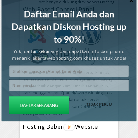
Core hanya didukung di Windows Hosting.
Web Based Control Panel
Daftar Email Anda dan
Dapatkan Diskon Hosting up
to 90%!
Yuk, daftar sekarang dan dapatkan info dan promo
menarik jakartawebhosting.com khusus untuk Anda!
Kami telah memilih control panel terbaik untuk
memastikan anda memiliki pengalaman hosting
yang terbaik dengan kami. Untuk server Linux,
kami menggunakan Cpanel(Award winning linux
control panel for years) dan untuk server
TIDAK PERLU
DAFTAR SEKARANG
Windows, kami menggunakan DotNetPanel
sebagai control panel.
Hosting Beberapa Website