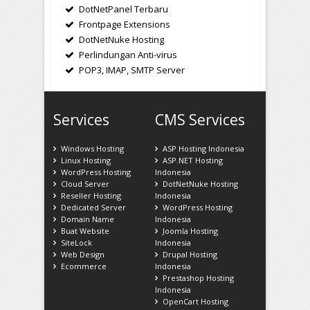
DotNetPanel Terbaru
Frontpage Extensions
DotNetNuke Hosting
Perlindungan Anti-virus
POP3, IMAP, SMTP Server
Services
CMS Services
Windows Hosting
ASP Hosting Indonesia
Linux Hosting
ASP.NET Hosting
WordPress Hosting
Indonesia
Cloud Server
DotNetNuke Hosting
Reseller Hosting
Indonesia
Dedicated Server
WordPress Hosting
Domain Name
Indonesia
Buat Website
Joomla Hosting
SiteLock
Indonesia
Web Design
Drupal Hosting
Ecommerce
Indonesia
Prestashop Hosting
Indonesia
OpenCart Hosting