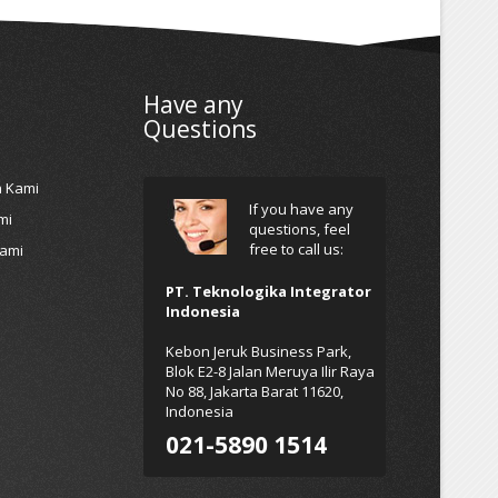
Have any
Questions
h Kami
If you have any
mi
questions, feel
free to call us:
Kami
PT. Teknologika Integrator
Indonesia
Kebon Jeruk Business Park,
Blok E2-8 Jalan Meruya Ilir Raya
No 88, Jakarta Barat 11620,
Indonesia
021-5890 1514