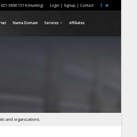
021-5890 1514 (Hunting)
Login
|
Signup
|
Contact
rver
Nama Domain
Services
Affiliates
als and organizations.