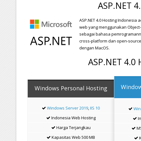
ASP.NET 4.
ASP.NET 4.0 Hosting Indonesia 
web yang menggunakan Object-
sebagai bahasa pemrogramannya
cross-platform dan open-source
dengan MacOS.
ASP.NET 4.0 
Window
Windows Personal Hosting
Windows Server 2019
,
IIS 10
Win
Indonesia Web Hosting
I
Harga Terjangkau
MS
Kapasitas Web 500 MB
K