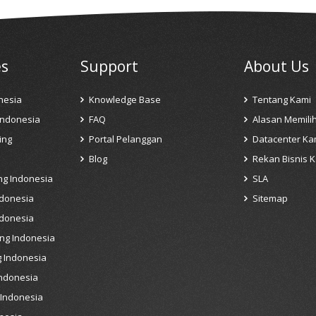
es
Support
About Us
nesia
Knowledge Base
Tentang Kami
Indonesia
FAQ
Alasan Memili
ing
Portal Pelanggan
Datacenter Ka
Blog
Rekan Bisnis 
ng Indonesia
SLA
ndonesia
Sitemap
ndonesia
ng Indonesia
 Indonesia
Indonesia
 Indonesia