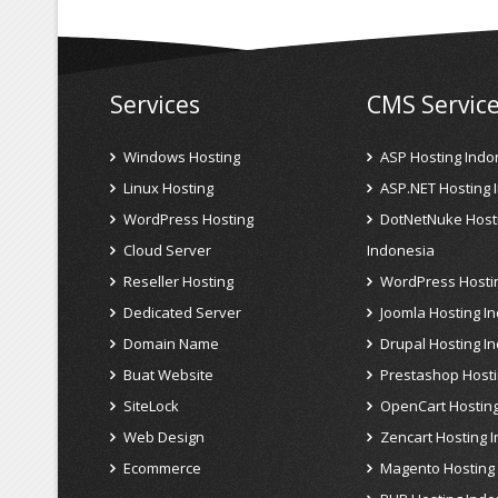
Services
CMS Servic
Windows Hosting
ASP Hosting Indo
Linux Hosting
ASP.NET Hosting 
WordPress Hosting
DotNetNuke Host
Cloud Server
Indonesia
Reseller Hosting
WordPress Hosti
Dedicated Server
Joomla Hosting I
Domain Name
Drupal Hosting I
Buat Website
Prestashop Hosti
SiteLock
OpenCart Hosting
Web Design
Zencart Hosting 
Ecommerce
Magento Hosting