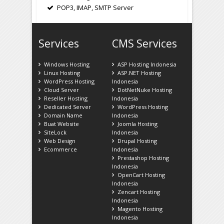
POP3, IMAP, SMTP Server
Services
CMS Services
Windows Hosting
ASP Hosting Indonesia
Linux Hosting
ASP.NET Hosting
WordPress Hosting
Indonesia
Cloud Server
DotNetNuke Hosting
Reseller Hosting
Indonesia
Dedicated Server
WordPress Hosting
Domain Name
Indonesia
Buat Website
Joomla Hosting
SiteLock
Indonesia
Web Design
Drupal Hosting
Ecommerce
Indonesia
Prestashop Hosting
Indonesia
OpenCart Hosting
Indonesia
Zencart Hosting
Indonesia
Magento Hosting
Indonesia