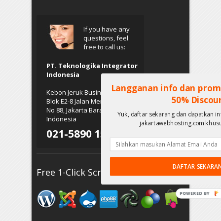
If you have any
questions, feel
free to call us:
PT. Teknologika Integrator
Indonesia
Langganan info dan prom
Kebon Jeruk Business Park,
50% Discou
Blok E2-8 Jalan Meruya Ilir Raya
No 88, Jakarta Barat 11620,
Yuk, daftar sekarang dan dapatkan i
Indonesia
jakartawebhosting.com khusu
021-5890 1514
DAFTAR SEKARA
Free 1-Click Script Installs!
POWERED
BY