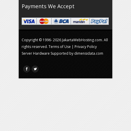
Payments We Accept
Copyright © 1996-
2026 JakartaWebHosting.com. All
rights reserved.
Terms of Use
|
Privacy Policy
Server Hardware Supported by
dimensidata.com