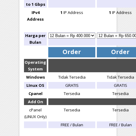
to 1 Gbps
IPv4
1
IP Address
1
IP Address
Address
Harga per
Bulan
Order
Order
Operating
System
Windows
Tidak Tersedia
Tidak Tersedia
LInux OS
GRATIS
GRATIS
Cpanel
Tersedia
Tersedia
Add On
cPanel
Tersedia
Tersedia
(LINUX Only)
FREE / Bulan
FREE / Bulan