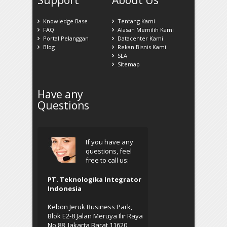
Knowledge Base
Tentang Kami
FAQ
Alasan Memilih Kami
Portal Pelanggan
Datacenter Kami
Blog
Rekan Bisnis Kami
SLA
Sitemap
Have any
Questions
If you have any
questions, feel
free to call us:
PT. Teknologika Integrator
Indonesia
Kebon Jeruk Business Park,
Blok E2-8 Jalan Meruya Ilir Raya
No 88, Jakarta Barat 11620,