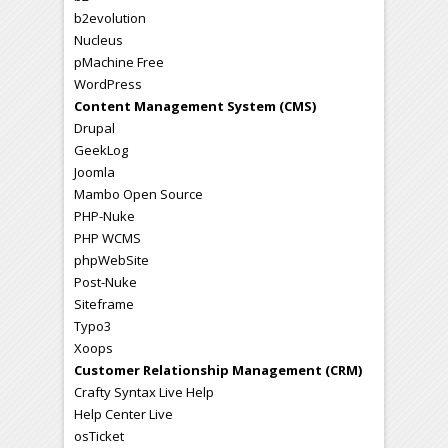
b2evolution
Nucleus
pMachine Free
WordPress
Content Management System (CMS)
Drupal
GeekLog
Joomla
Mambo Open Source
PHP-Nuke
PHP WCMS
phpWebSite
Post-Nuke
Siteframe
Typo3
Xoops
Customer Relationship Management (CRM)
Crafty Syntax Live Help
Help Center Live
osTicket