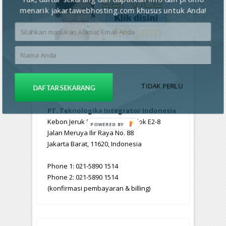
menarik jakartawebhosting.com khusus untuk Anda!
Contact
Us
TIDAK PERLU
DAFTAR SEKARANG
PT. Teknologika Integrator Indonesia
Kebon Jeruk Business Park, Blok E2-8
POWERED
Jalan Meruya Ilir Raya No. 88
BY
Jakarta Barat, 11620, Indonesia
Phone 1: 021-5890 1514
Phone 2: 021-5890 1514
(konfirmasi pembayaran & billing)