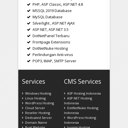
PHP, ASP Classic, ASP.NET 4.8
MSSQL 2019 Database
MySQL Database
Silverlight , ASP.NET AJAX
ASP.NET, ASP.NET 3.5
DotNetPanel Terbaru
Frontpage Extensions
DotNetNuke Hosting
Perlindungan Anti-virus
POP3, IMAP, SMTP Server
Services
CMS Services
Windows Hosting
ASP Hosting Indonesia
Linux Hosting
ASP.NET Hosting
WordPress Hosting
Indonesia
Cloud Server
DotNetNuke Hosting
Reseller Hosting
Indonesia
Dedicated Server
WordPress Hosting
Domain Name
Indonesia
Buat Website
Joomla Hosting