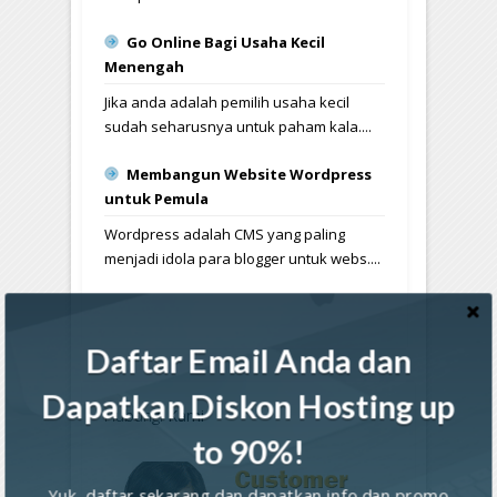
Go Online Bagi Usaha Kecil
Menengah
Jika anda adalah pemilih usaha kecil
sudah seharusnya untuk paham kala....
Membangun Website Wordpress
untuk Pemula
Wordpress adalah CMS yang paling
menjadi idola para blogger untuk webs....
Daftar Email Anda dan
Dapatkan Diskon Hosting up
Hubungi
Kami
to 90%!
Yuk, daftar sekarang dan dapatkan info dan promo