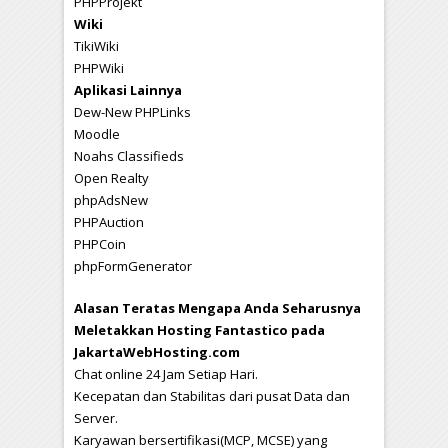
PHPProjekt
Wiki
TikiWiki
PHPWiki
Aplikasi Lainnya
Dew-New PHPLinks
Moodle
Noahs Classifieds
Open Realty
phpAdsNew
PHPAuction
PHPCoin
phpFormGenerator
Alasan Teratas Mengapa Anda Seharusnya
Meletakkan Hosting Fantastico pada
JakartaWebHosting.com
Chat online 24 Jam Setiap Hari.
Kecepatan dan Stabilitas dari pusat Data dan
Server.
Karyawan bersertifikasi(MCP, MCSE) yang