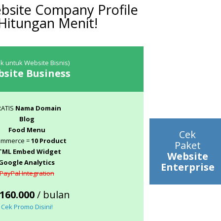
bsite Company Profile
Hitungan Menit!
k untuk Website Bisnis)
site Business
RATIS
Nama Domain
Blog
Food Menu
Cek
ommerce =
10 Product
Paket
TML Embed Widget
Website
Google Analytics
Enterprise
PayPal Integration
160.000
/ bulan
Cek Promo Disini!