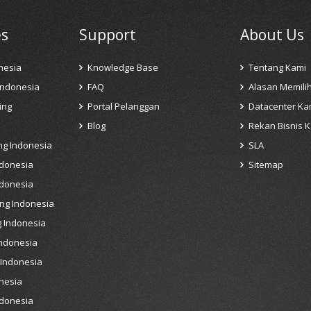
es
Support
About Us
nesia
Knowledge Base
Tentang Kami
Indonesia
FAQ
Alasan Memili
ing
Portal Pelanggan
Datacenter Ka
Blog
Rekan Bisnis 
ng Indonesia
SLA
ndonesia
Sitemap
ndonesia
ng Indonesia
 Indonesia
Indonesia
 Indonesia
nesia
ndonesia