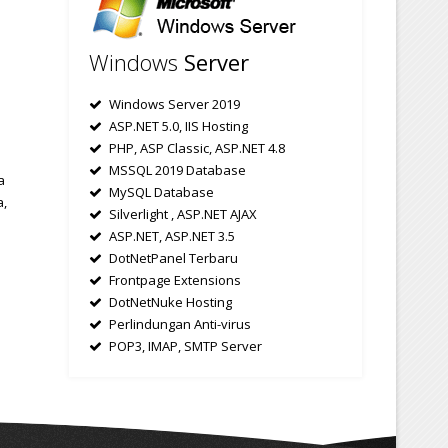
Windows
Server
Windows Server 2019
ASP.NET 5.0, IIS Hosting
PHP, ASP Classic, ASP.NET 4.8
MSSQL 2019 Database
a
MySQL Database
a,
Silverlight , ASP.NET AJAX
ASP.NET, ASP.NET 3.5
DotNetPanel Terbaru
Frontpage Extensions
DotNetNuke Hosting
Perlindungan Anti-virus
POP3, IMAP, SMTP Server