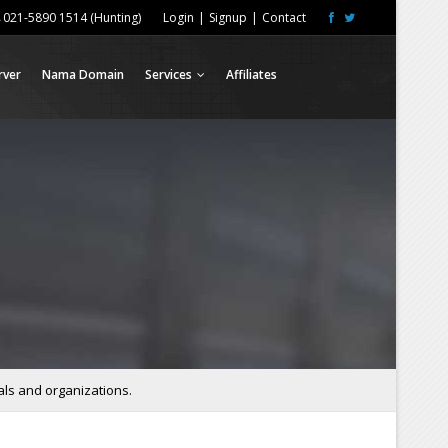
021-5890 1514 (Hunting)
Login
|
Signup
|
Contact
rver
Nama Domain
Services
Affiliates
als and organizations.