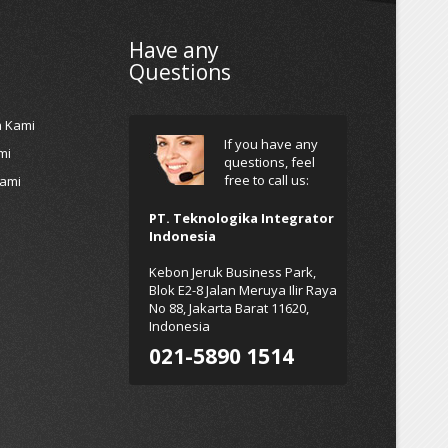
Have any
Questions
h Kami
If you have any
mi
questions, feel
free to call us:
Kami
PT. Teknologika Integrator
Indonesia
Kebon Jeruk Business Park,
Blok E2-8 Jalan Meruya Ilir Raya
No 88, Jakarta Barat 11620,
Indonesia
021-5890 1514