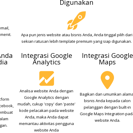
Digunakan
mail,
menit.
Apa pun jenis website atau bisnis Anda, Anda tinggal pilih dari
sekian ratusan lebih template premium yang siap digunakan.
Anda
Integrasi Google
Integrasi Google
dia
Analytics
Maps
Analisa website Anda dengan
Bagikan dan umumkan alama
Google Analytics dengan
tform
bisnis Anda kepada calon
mudah, cukup 'copy' dan 'paste'
acebook,
pelanggan dengan built-in
kode pelacakan pada website
membuat
Google Maps Integration pad
Anda, maka Anda dapat
dalam
website Anda.
memantau aktivitas pengguna
gan.
website Anda