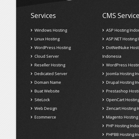
Services
CMS Servic
Windows Hosting
ASP Hosting Indo
Linux Hosting
ASP.NET Hosting 
WordPress Hosting
DotNetNuke Host
Cloud Server
Indonesia
Reseller Hosting
WordPress Hosti
Dedicated Server
Joomla Hosting I
Domain Name
Drupal Hosting I
Buat Website
Prestashop Hosti
SiteLock
OpenCart Hosting
Web Design
Zencart Hosting 
Ecommerce
Magento Hosting
PHP Hosting Indo
PHPBB Hosting I