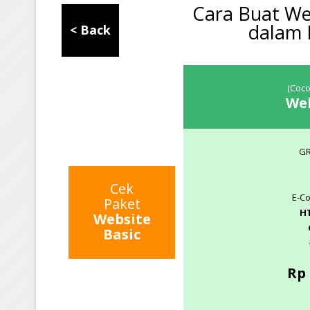
Cara Buat We
dalam 
< Back
(Coco
Web
G
Cek
E-C
Paket
H
Website
Basic
Rp 