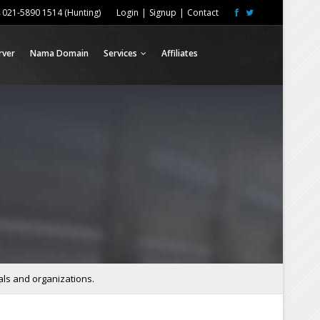
021-5890 1514 (Hunting)
Login
|
Signup
|
Contact
rver
Nama Domain
Services
Affiliates
als and organizations.