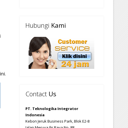
Hubungi
Kami
i
a
ni.
Contact
Us
PT. Teknologika Integrator
Indonesia
Kebon Jeruk Business Park, Blok E2-8
Jalan Meruya Ilir Raya No. 88