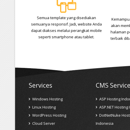
Semua template yang disediakan
Kemampuan
semuanya responsif. Jadi, website Anda
akan memb
dapat diakses melalui perangkat mobile
halaman p
seperti smartphone atau tablet.
terbaik di
Services
CMS Servic
Windows Hosting
ASP Hosting Indo
Linux Hosting
ASP.NET Hosting 
WordPress Hosting
DotNetNuke Host
Cloud Server
Indonesia