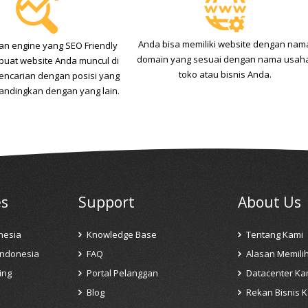
Anda bisa memiliki website dengan nam
 engine yang SEO Friendly
domain yang sesuai dengan nama usah
uat website Anda muncul di
toko atau bisnis Anda.
encarian dengan posisi yang
bandingkan dengan yang lain.
es
Support
About Us
nesia
Knowledge Base
Tentang Kami
Indonesia
FAQ
Alasan Memili
ing
Portal Pelanggan
Datacenter Ka
Blog
Rekan Bisnis 