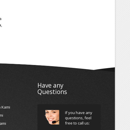
a
a,
Have any
Questions
h Kami
If you have any
mi
questions, feel
free to call us:
Kami