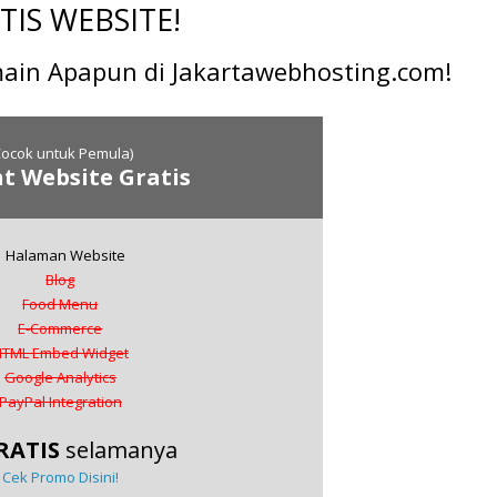
TIS WEBSITE!
in Apapun di Jakartawebhosting.com!
Cocok untuk Pemula)
nt Website Gratis
1 Halaman Website
Blog
Food Menu
E-Commerce
HTML Embed Widget
Google Analytics
PayPal Integration
RATIS
selamanya
Cek Promo Disini!