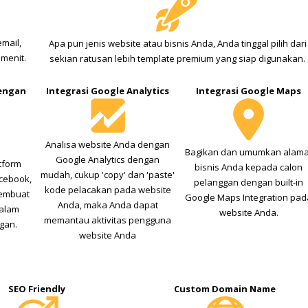
mail,
Apa pun jenis website atau bisnis Anda, Anda tinggal pilih dari
menit.
sekian ratusan lebih template premium yang siap digunakan.
engan
Integrasi Google Analytics
Integrasi Google Maps
Analisa website Anda dengan
Bagikan dan umumkan alama
Google Analytics dengan
tform
bisnis Anda kepada calon
mudah, cukup 'copy' dan 'paste'
acebook,
pelanggan dengan built-in
kode pelacakan pada website
membuat
Google Maps Integration pad
Anda, maka Anda dapat
dalam
website Anda.
memantau aktivitas pengguna
gan.
website Anda
SEO Friendly
Custom Domain Name