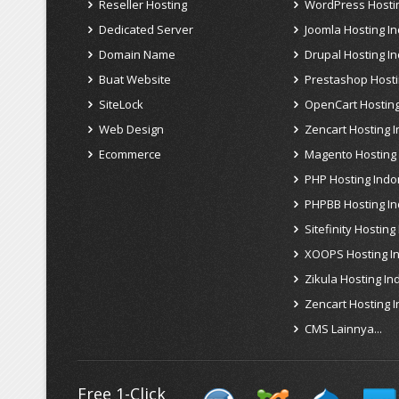
Reseller Hosting
WordPress Hosti
Dedicated Server
Joomla Hosting I
Domain Name
Drupal Hosting I
Buat Website
Prestashop Hosti
SiteLock
OpenCart Hosting
Web Design
Zencart Hosting 
Ecommerce
Magento Hosting
PHP Hosting Indo
PHPBB Hosting I
Sitefinity Hosting
XOOPS Hosting I
Zikula Hosting In
Zencart Hosting 
CMS Lainnya...
Free 1-Click