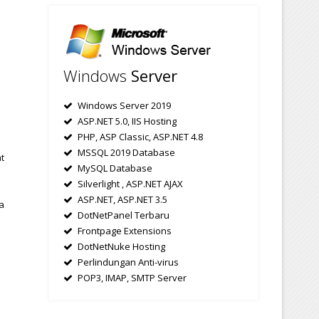
Windows
Server
Windows Server 2019
ASP.NET 5.0, IIS Hosting
PHP, ASP Classic, ASP.NET 4.8
MSSQL 2019 Database
t
MySQL Database
Silverlight , ASP.NET AJAX
ASP.NET, ASP.NET 3.5
a
DotNetPanel Terbaru
Frontpage Extensions
DotNetNuke Hosting
Perlindungan Anti-virus
POP3, IMAP, SMTP Server