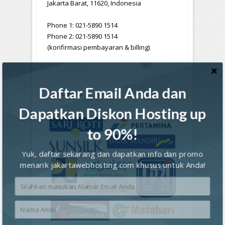
Jakarta Barat, 11620, Indonesia
Phone 1: 021-5890 1514
Phone 2: 021-5890 1514
(konfirmasi pembayaran & billing)
Daftar Email Anda dan
Our
Clients
Dapatkan Diskon Hosting up
to 90%!
Yuk, daftar sekarang dan dapatkan info dan promo
menarik jakartawebhosting.com khusus untuk Anda!