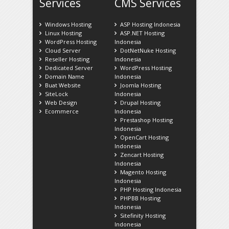
Services
CMS Services
Windows Hosting
ASP Hosting Indonesia
Linux Hosting
ASP.NET Hosting
WordPress Hosting
Indonesia
Cloud Server
DotNetNuke Hosting
Reseller Hosting
Indonesia
Dedicated Server
WordPress Hosting
Domain Name
Indonesia
Buat Website
Joomla Hosting
SiteLock
Indonesia
Web Design
Drupal Hosting
Ecommerce
Indonesia
Prestashop Hosting
Indonesia
OpenCart Hosting
Indonesia
Zencart Hosting
Indonesia
Magento Hosting
Indonesia
PHP Hosting Indonesia
PHPBB Hosting
Indonesia
Sitefinity Hosting
Indonesia