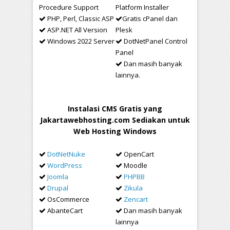
Procedure Support
Platform Installer
PHP, Perl, Classic ASP
Gratis cPanel dan
ASP.NET All Version
Plesk
Windows 2022 Server
DotNetPanel Control
Panel
Dan masih banyak
lainnya.
Instalasi CMS Gratis yang
Jakartawebhosting.com Sediakan untuk
Web Hosting Windows
DotNetNuke
OpenCart
WordPress
Moodle
Joomla
PHPBB
Drupal
Zikula
OsCommerce
Zencart
AbanteCart
Dan masih banyak
lainnya