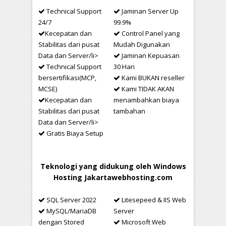
Technical Support
Jaminan Server Up
24/7
99.9%
Kecepatan dan
Control Panel yang
Stabilitas dari pusat
Mudah Digunakan
Data dan Server/li>
Jaminan Kepuasan
Technical Support
30 Hari
bersertifikasi(MCP,
Kami BUKAN reseller
MCSE)
Kami TIDAK AKAN
Kecepatan dan
menambahkan biaya
Stabilitas dari pusat
tambahan
Data dan Server/li>
Gratis Biaya Setup
Teknologi yang didukung oleh Windows
Hosting Jakartawebhosting.com
SQL Server 2022
Litesepeed & IIS Web
MySQL/MariaDB
Server
dengan Stored
Microsoft Web