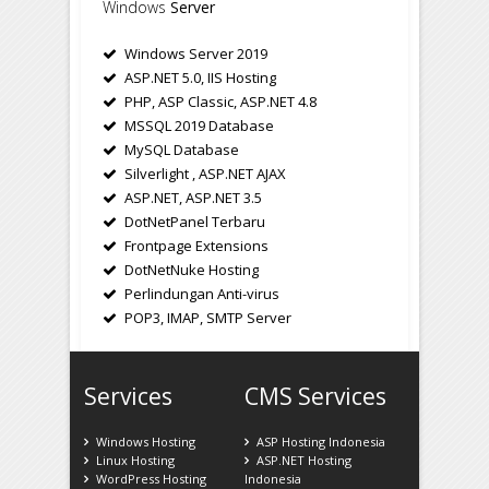
Windows
Server
Windows Server 2019
ASP.NET 5.0, IIS Hosting
PHP, ASP Classic, ASP.NET 4.8
MSSQL 2019 Database
MySQL Database
Silverlight , ASP.NET AJAX
ASP.NET, ASP.NET 3.5
DotNetPanel Terbaru
Frontpage Extensions
DotNetNuke Hosting
Perlindungan Anti-virus
POP3, IMAP, SMTP Server
Services
CMS Services
Windows Hosting
ASP Hosting Indonesia
Linux Hosting
ASP.NET Hosting
WordPress Hosting
Indonesia