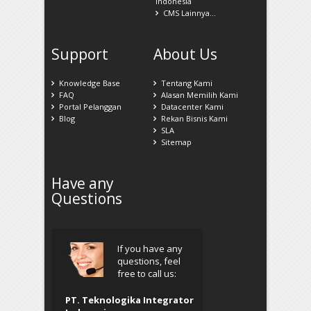
Indonesia
CMS Lainnya...
Support
About Us
Knowledge Base
Tentang Kami
FAQ
Alasan Memilih Kami
Portal Pelanggan
Datacenter Kami
Blog
Rekan Bisnis Kami
SLA
Sitemap
Have any
Questions
If you have any
questions, feel
free to call us:
PT. Teknologika Integrator