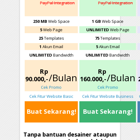
PayPal Integration
PayPal Integration
250 MB
Web Space
1 GB
Web Space
5
Web Page
UNLIMITED
Web Page
25
Templates
75
Templates
1
Akun Email
5
Akun Email
UNLIMITED
Bandwidth
UNLIMITED
Bandwidth
-
-
Rp
Rp
/Bulan
/Bulan
90.000,-
160.000,-
Cek Promo
Cek Promo
Cek Fitur Website Basic
Cek Fitur Website Business
Buat Sekarang!
Buat Sekarang!
Tanpa bantuan desainer ataupun