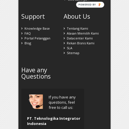
POWERED BY
Support
About Us
Knowledge Base
Tentang Kami
FAQ
Alasan Memilih Kami
Portal Pelanggan
Datacenter Kami
Blog
Rekan Bisnis Kami
SLA
Sitemap
Have any
Questions
If you have any
questions, feel
free to call us:
PT. Teknologika Integrator
Indonesia