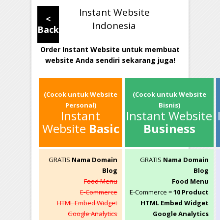
Instant Website
<
Indonesia
Back
Order Instant Website untuk membuat
website Anda sendiri sekarang juga!
(Cocok untuk Website
(Cocok untuk Website
Personal)
Bisnis)
Instant
Instant Website
Website
Basic
Business
GRATIS
Nama Domain
GRATIS
Nama Domain
Blog
Blog
Food Menu
Food Menu
E-Commerce
E-Commerce =
10 Product
HTML Embed Widget
HTML Embed Widget
Google Analytics
Google Analytics