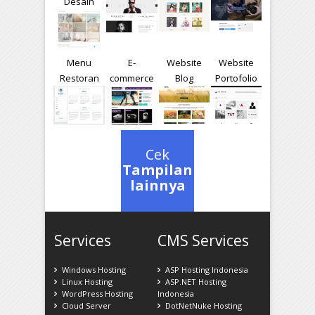
Desain
Menu
E-
Website
Website
Restoran
commerce
Blog
Portofolio
Cek
Tampilan
lainnya
Services
CMS Services
Windows Hosting
ASP Hosting Indonesia
Linux Hosting
ASP.NET Hosting
WordPress Hosting
Indonesia
Cloud Server
DotNetNuke Hosting